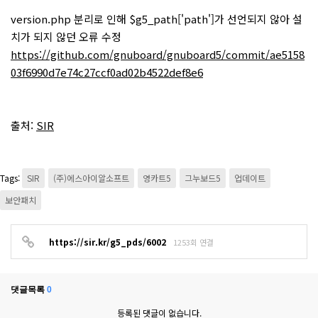
version.php 분리로 인해 $g5_path['path']가 선언되지 않아 설
치가 되지 않던 오류 수정
https://github.com/gnuboard/gnuboard5/commit/ae5158
03f6990d7e74c27ccf0ad02b4522def8e6
출처:
SIR
Tags:
SIR
(주)에스아이알소프트
영카트5
그누보드5
업데이트
보안패치
https://sir.kr/g5_pds/6002
1253회 연결
댓글목록
0
등록된 댓글이 없습니다.