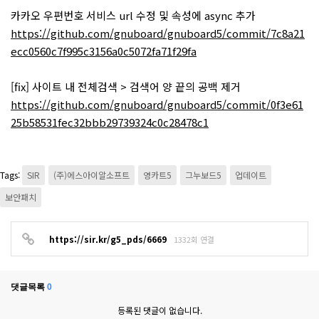
카카오 우편번호 서비스 url 수정 및 속성에 async 추가
https://github.com/gnuboard/gnuboard5/commit/7c8a21
ecc0560c7f995c3156a0c5072fa71f29fa
[fix] 사이트 내 전체검색 > 검색어 양 끝의 공백 제거
https://github.com/gnuboard/gnuboard5/commit/0f3e61
25b58531fec32bbb29739324c0c28478c1
Tags:
SIR
(주)에스아이알소프트
영카트5
그누보드5
업데이트
보안패치
https://sir.kr/g5_pds/6669
1332회 연결
댓글목록
0
등록된 댓글이 없습니다.