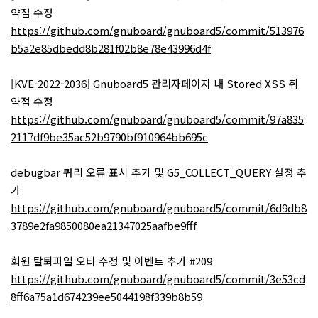
약점 수정
https://github.com/gnuboard/gnuboard5/commit/513976
b5a2e85dbedd8b281f02b8e78e43996d4f
[KVE-2022-2036] Gnuboard5 관리자페이지 내 Stored XSS 취
약점 수정
https://github.com/gnuboard/gnuboard5/commit/97a835
2117df9be35ac52b9790bf910964bb695c
debugbar 쿼리 오류 표시 추가 및 G5_COLLECT_QUERY 설정 추
가
https://github.com/gnuboard/gnuboard5/commit/6d9db8
3789e2fa9850080ea21347025aafbe9fff
회원 탈퇴파일 오타 수정 및 이벤트 추가 #209
https://github.com/gnuboard/gnuboard5/commit/3e53cd
8ff6a75a1d674239ee5044198f339b8b59