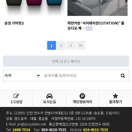
삼성 기어핏2
하만카돈 ‘사이테이션(CITATION)’ 홈
오디오 제…
2
3
1
전체 21건
1 페이지
1:1상담
오시는길
개인정보처리
즐겨찾기
주소: (21995) 인천 연수구 컨벤시아대로 81 5층 509-213A호 (송도동, 드림시티)
상호: 웹드로우
대표: 홍길동
사업자등록번호:
131-10-26579
E-Mail:
jin@jinsystem.net
통신판매업신고번호: 2026-인천연수-0000
Tel:
1688-7536
Fax:
050-4338-7535
Mobile:
010-4533-7535