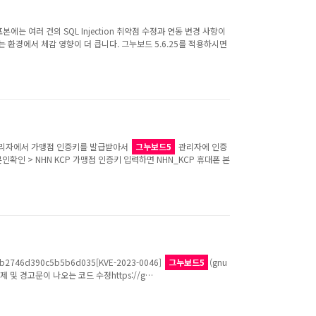
는 여러 건의 SQL Injection 취약점 수정과 연동 변경 사항이
 환경에서 체감 영향이 더 큽니다. 그누보드 5.6.25를 적용하시면
맹점관리자에서 가맹점 인증키를 발급받아서
그누보드5
관리자에 인증
인확인 > NHN KCP 가맹점 인증키 입력하면 NHN_KCP 휴대폰 본
b2746d390c5b5b6d035[KVE-2023-0046]
그누보드5
(gnu
코드 삭제 및 경고문이 나오는 코드 수정https://g…