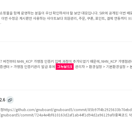
쇼핑몰을 함께 운영하는 분들이 우선 확인하셔야 할 보안 대응입니다. SIR에 공개된 이번 배포본에
이번 수정은 게시판만 사용하는 사이트보다 회원관리, 주문, 쿠폰, 포인트, 결제 연동까지 쓰는
…
6.7 버전부터 NHN_KCP 가맹점 인증키 입력 과정이 추가되었기 때문에, NHN_KCP 가
인증센터 > 가맹점 인증키관리 발급 후에
그누보드5
관리자 > 환경설정 > 기본환경설정 > 본
.6
https://github.com/gnuboard/gnuboard5/commit/85b97f4b2925633b70ebd
board/gnuboard5/commit/724a4e4bf610163d2af1ab44f1d94d2a96129af0중복