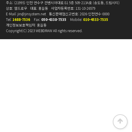
주소: (21995) 인천 연수구 컨벤시아대로 81 5층 509-213A호 (송도동, 드림시티)
상호: 웹드로우
대표: 홍길동
사업자등록번호:
131-10-26579
E-Mail:
jin@jinsystem.net
통신판매업신고번호: 2026-인천연수-0000
Tel:
1688-7536
Fax:
050-4338-7535
Mobile:
010-4533-7535
개인정보보호책임자: 홍길동
Copyright(C) 2023
WEBDRAW
All rights reserved.