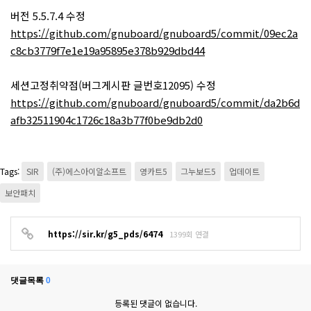
버전 5.5.7.4 수정
https://github.com/gnuboard/gnuboard5/commit/09ec2a
c8cb3779f7e1e19a95895e378b929dbd44
세션고정취약점(버그게시판 글번호12095) 수정
https://github.com/gnuboard/gnuboard5/commit/da2b6d
afb32511904c1726c18a3b77f0be9db2d0
Tags:
SIR
(주)에스아이알소프트
영카트5
그누보드5
업데이트
보안패치
https://sir.kr/g5_pds/6474
1399회 연결
댓글목록
0
등록된 댓글이 없습니다.