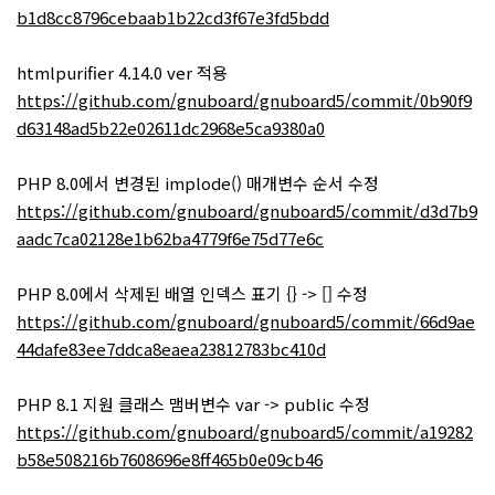
b1d8cc8796cebaab1b22cd3f67e3fd5bdd
htmlpurifier 4.14.0 ver 적용
https://github.com/gnuboard/gnuboard5/commit/0b90f9
d63148ad5b22e02611dc2968e5ca9380a0
PHP 8.0에서 변경된 implode() 매개변수 순서 수정
https://github.com/gnuboard/gnuboard5/commit/d3d7b9
aadc7ca02128e1b62ba4779f6e75d77e6c
PHP 8.0에서 삭제된 배열 인덱스 표기 {} -> [] 수정
https://github.com/gnuboard/gnuboard5/commit/66d9ae
44dafe83ee7ddca8eaea23812783bc410d
PHP 8.1 지원 클래스 맴버변수 var -> public 수정
https://github.com/gnuboard/gnuboard5/commit/a19282
b58e508216b7608696e8ff465b0e09cb46