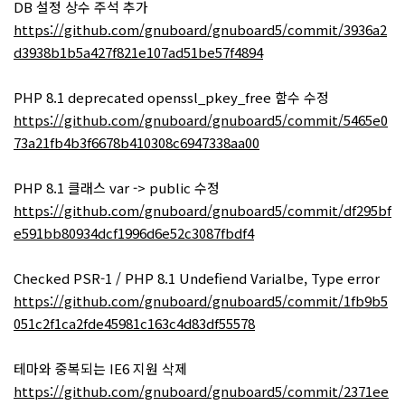
DB 설정 상수 주석 추가
https://github.com/gnuboard/gnuboard5/commit/3936a2
d3938b1b5a427f821e107ad51be57f4894
PHP 8.1 deprecated openssl_pkey_free 함수 수정
https://github.com/gnuboard/gnuboard5/commit/5465e0
73a21fb4b3f6678b410308c6947338aa00
PHP 8.1 클래스 var -> public 수정
https://github.com/gnuboard/gnuboard5/commit/df295bf
e591bb80934dcf1996d6e52c3087fbdf4
Checked PSR-1 / PHP 8.1 Undefiend Varialbe, Type error
https://github.com/gnuboard/gnuboard5/commit/1fb9b5
051c2f1ca2fde45981c163c4d83df55578
테마와 중복되는 IE6 지원 삭제
https://github.com/gnuboard/gnuboard5/commit/2371ee