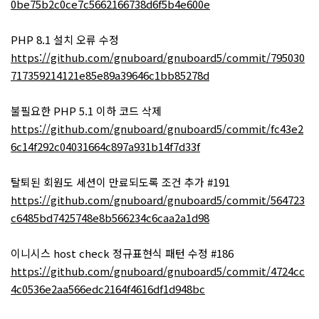
0be75b2c0ce7c5662166738d6f5b4e600e
PHP 8.1 설치 오류 수정
https://github.com/gnuboard/gnuboard5/commit/795030
717359214121e85e89a39646c1bb85278d
불필요한 PHP 5.1 이하 코드 삭제
https://github.com/gnuboard/gnuboard5/commit/fc43e2
6c14f292c04031664c897a931b14f7d33f
탈퇴된 회원도 세션이 만료되도록 조건 추가 #191
https://github.com/gnuboard/gnuboard5/commit/564723
c6485bd7425748e8b566234c6caa2a1d98
이니시스 host check 정규표현식 패턴 수정 #186
https://github.com/gnuboard/gnuboard5/commit/4724cc
4c0536e2aa566edc2164f4616df1d948bc