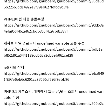
https://github.com/gnuboard/gnuboard5/commit/30da5d
6b22565cd14927e3f39eb627fdfcd9c5fe
PHP81버전 대응 충돌수정
https://github.com/gnuboard/gnuboard5/commit/9dd53a
4efa950f462ef62cbdb350f4297b81337f
게시물 파일 업로드시 undefined variable 오류 수정
https://github.com/gnuboard/gnuboard5/commit/bdb1a
b852d01a0441129dd065a2cb5eb061cef29
ie6 지원 삭제
https://github.com/gnuboard/gnuboard5/commit/eba940
1f897e6eb6c6201cc37020cf276f8ebb86
PHP 8.1 기본스킨, 테마에서 없는 글,댓글 조회시 undefined vari
able 수정
https://github.com/gnuboard/gnuboard5/commit/509b2c