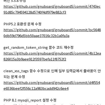
버전 5.5.8 수정
https://github.com/gnuboard/gnuboard5/commit/4743ec
91d85c794594128d5740f4df979e882cf3
PHP5.2 호환성 문제 수정
https://github.com/gnuboard/gnuboard5/commit/bc5648
0db59d796d5bb50aae37016c32b1a0fa3a
get_random_token_string 함수 코드 재수정
https://github.com/gnuboard/gnuboard5/commit/4b12ea
826015a3b9aee912f3597befa11f8752f2
clean_xss_tags 함수 수정으로 인해 일부 입력값에서 줄바꿈이 안
되는 문제 수정
https://github.com/gnuboard/gnuboard5/commit/d4f554
e6536beef2f556c12a983bcadd942c6ee4
PHP 8.1 mysqli_report 설정 수정