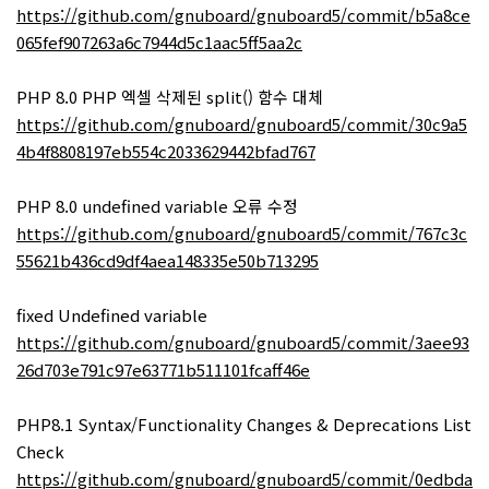
https://github.com/gnuboard/gnuboard5/commit/b5a8ce
065fef907263a6c7944d5c1aac5ff5aa2c
PHP 8.0 PHP 엑셀 삭제된 split() 함수 대체
https://github.com/gnuboard/gnuboard5/commit/30c9a5
4b4f8808197eb554c2033629442bfad767
PHP 8.0 undefined variable 오류 수정
https://github.com/gnuboard/gnuboard5/commit/767c3c
55621b436cd9df4aea148335e50b713295
fixed Undefined variable
https://github.com/gnuboard/gnuboard5/commit/3aee93
26d703e791c97e63771b511101fcaff46e
PHP8.1 Syntax/Functionality Changes & Deprecations List
Check
https://github.com/gnuboard/gnuboard5/commit/0edbda