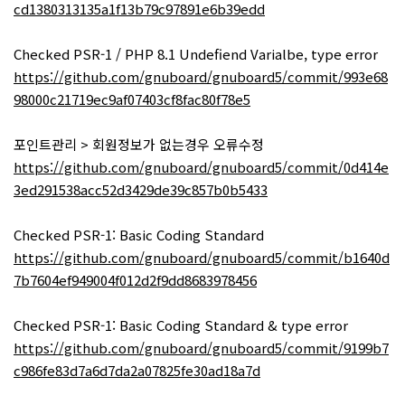
cd1380313135a1f13b79c97891e6b39edd
Checked PSR-1 / PHP 8.1 Undefiend Varialbe, type error
https://github.com/gnuboard/gnuboard5/commit/993e68
98000c21719ec9af07403cf8fac80f78e5
포인트관리 > 회원정보가 없는경우 오류수정
https://github.com/gnuboard/gnuboard5/commit/0d414e
3ed291538acc52d3429de39c857b0b5433
Checked PSR-1: Basic Coding Standard
https://github.com/gnuboard/gnuboard5/commit/b1640d
7b7604ef949004f012d2f9dd8683978456
Checked PSR-1: Basic Coding Standard & type error
https://github.com/gnuboard/gnuboard5/commit/9199b7
c986fe83d7a6d7da2a07825fe30ad18a7d