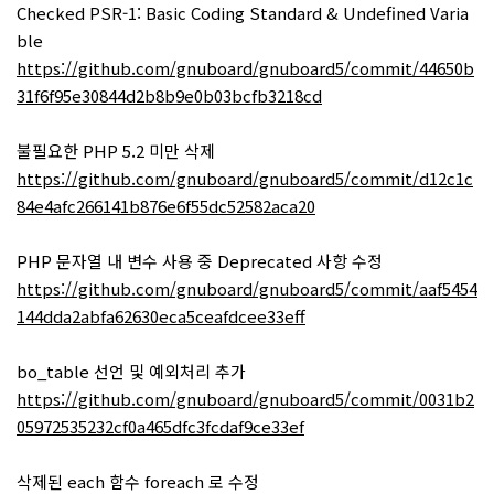
Checked PSR-1: Basic Coding Standard & Undefined Varia
ble
https://github.com/gnuboard/gnuboard5/commit/44650b
31f6f95e30844d2b8b9e0b03bcfb3218cd
불필요한 PHP 5.2 미만 삭제
https://github.com/gnuboard/gnuboard5/commit/d12c1c
84e4afc266141b876e6f55dc52582aca20
PHP 문자열 내 변수 사용 중 Deprecated 사항 수정
https://github.com/gnuboard/gnuboard5/commit/aaf5454
144dda2abfa62630eca5ceafdcee33eff
bo_table 선언 및 예외처리 추가
https://github.com/gnuboard/gnuboard5/commit/0031b2
05972535232cf0a465dfc3fcdaf9ce33ef
삭제된 each 함수 foreach 로 수정