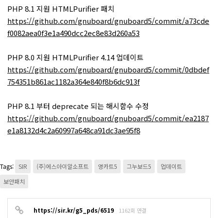
PHP 8.1 지원 HTMLPurifier 패치
https://github.com/gnuboard/gnuboard5/commit/a73cde
f0082aea0f3e1a490dcc2ec8e83d260a53
PHP 8.0 지원 HTMLPurifier 4.14 업데이트
https://github.com/gnuboard/gnuboard5/commit/0dbdef
754351b861ac1182a364e840f8b6dc913f
PHP 8.1 부터 deprecate 되는 해시함수 수정
https://github.com/gnuboard/gnuboard5/commit/ea2187
e1a8132d4c2a60997a648ca91dc3ae95f8
Tags:
SIR
(주)에스아이알소프트
영카트5
그누보드5
업데이트
보안패치
https://sir.kr/g5_pds/6519
1162회 연결