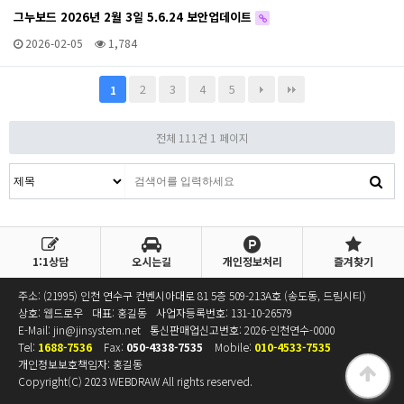
그누보드 2026년 2월 3일 5.6.24 보안업데이트
2026-02-05
1,784
2
3
4
5
1
전체 111건
1 페이지
1:1상담
오시는길
개인정보처리
즐겨찾기
주소: (21995) 인천 연수구 컨벤시아대로 81 5층 509-213A호 (송도동, 드림시티)
상호: 웹드로우
대표: 홍길동
사업자등록번호:
131-10-26579
E-Mail:
jin@jinsystem.net
통신판매업신고번호: 2026-인천연수-0000
Tel:
1688-7536
Fax:
050-4338-7535
Mobile:
010-4533-7535
개인정보보호책임자: 홍길동
Copyright(C) 2023
WEBDRAW
All rights reserved.