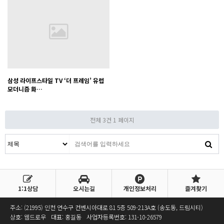
삼성 라이프스타일 TV ‘더 프레임’ 유럽
모더니즘 화…
전체 3건
1 페이지
1:1상담
오시는길
개인정보처리
즐겨찾기
주소: (21995) 인천 연수구 컨벤시아대로 81 5층 509-213A호 (송도동, 드림시티)
상호: 웹드로우
대표: 홍길동
사업자등록번호:
131-10-26579