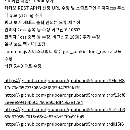
5.4 버전 이벤트 hook 추가
카카오 REST API키 신청 URL 수정 및 소셜로그인 페이지css 주소
에 querystring 추가
링크 보기 제대로 출력 안되는 오류 재수정
관리자 : css 중복 등 수정 버그신고 10603
관리자 : css 중복 등 수정, 버그신고 10603 추가 수정
일부 코드 탭 간격 조정
common.js 자바스크립트 함수 get_cookie, font_resize 코드
수정
버전 5.4.3 으로 수정
https://github.com/gnuboard/gnuboard5/commit/94d048
17c79af057235088c45f8f63d47830fd7f
https://github.com/gnuboard/gnuboard5/commit/bf13cf8
2eeee99410b565790eb05fdf4593e12e4
https://github.com/gnuboard/gnuboard5/commit/0e2cb3
66e62958c7015c66c4c83b8d37f9a90b45
https://github.com/gnuboard/gnuboard5/commit/d015f6