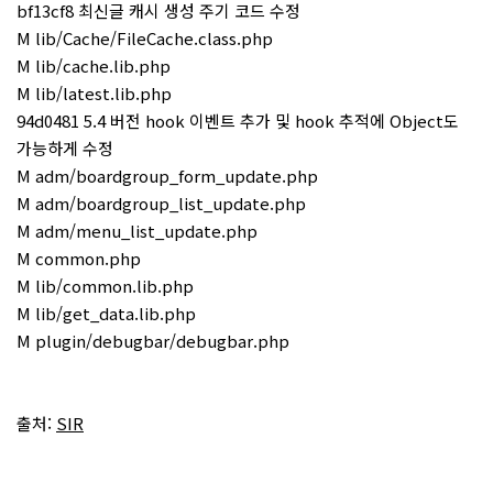
bf13cf8 최신글 캐시 생성 주기 코드 수정
M lib/Cache/FileCache.class.php
M lib/cache.lib.php
M lib/latest.lib.php
94d0481 5.4 버전 hook 이벤트 추가 및 hook 추적에 Object도
가능하게 수정
M adm/boardgroup_form_update.php
M adm/boardgroup_list_update.php
M adm/menu_list_update.php
M common.php
M lib/common.lib.php
M lib/get_data.lib.php
M plugin/debugbar/debugbar.php
출처:
SIR