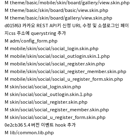
M theme/basic/mobile/skin/board/gallery/view.skin.php
M theme/basic/skin/board/basic/view.skin.php
M theme/basic/skin/board/gallery/view.skin.php
d015f63 카카오 REST API키 신청 URL 수정 및 소셜로그인 페이
지css 주소에 querystring 추가
M adm/config_form.php
M mobile/skin/social/social_login.skin.php
M mobile/skin/social/social_outlogin.skin.1.php
M mobile/skin/social/social_register.skin.php
M mobile/skin/social/social_register_member.skin.php
M mobile/skin/social/social_u_register_form.skin.php
M skin/social/social_login.skin.php
M skin/social/social_outlogin.skin.1.php
M skin/social/social_register.skin.php
M skin/social/social_register_member.skin.php
M skin/social/social_u_register_form.skin.php
0e2cb36 5.4 버전 이벤트 hook 추가
M lib/common.lib.php