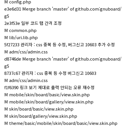
M config.php
e3e6d31 Merge branch 'master' of github.com:gnuboard/
g5
2e3f53e 일부 코드 탭 간격 조정
M common.php
M lib/uri.lib.php
5f27233 관리자 : css 중복 등 수정, 버그신고 10603 추가 수정
M adm/css/admin.css
d8746de Merge branch 'master' of github.com:gnuboard/
g5
8737c67 관리자 : css 중복 등 수정 버그신고 10603
M adm/css/admin.css
f1f6390 링크 보기 제대로 출력 안되는 오류 재수정
M mobile/skin/board/basic/view.skin.php
M mobile/skin/board/gallery/view.skin.php
M skin/board/basic/view.skin.php
M skin/board/gallery/view.skin.php
M theme/basic/mobile/skin/board/basic/view.skin.php