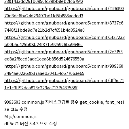
3301433dd291b0950fc39bb8eb2fc679f2
https://github.com/gnuboard/gnuboard5/commit/f1f6390
70d3dc6ba24d29497bd1fd5b888acdcd3
https://github.com/gnuboard/gnuboard5/commit/8737c6
7448f11bde9d7e21b2d7cf651b4d3524e0
https://github.com/gnuboard/gnuboard5/commit/5f27233
b00b5c425b08b24f371e925926ba9646c
https://github.com/gnuboard/gnuboard5/commit/2e3f53
ed8a2f8ccd3adc1cea8b856d524676550a
https://github.com/gnuboard/gnuboard5/commit/909360
3494ae02a63b37aaed304154c677063e65
https://github.com/gnuboard/gnuboard5/commit/dff5c71
1e1c3ff92daa823c229aa713f5437588f
9093603 common.js 자바스크립트 함수 get_cookie, font_resi
ze 코드 수정
M js/common.js
dff5c71 버전 5.4.3 으로 수정