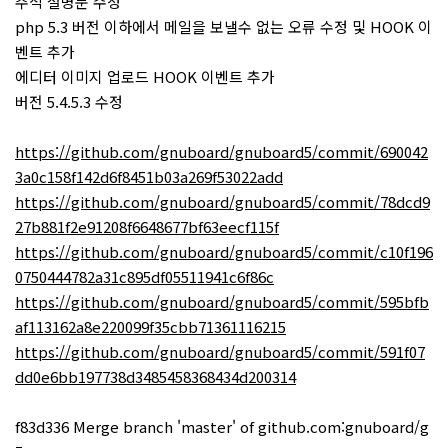
주석 설명문 수정
php 5.3 버전 이하에서 메일을 보낼수 없는 오류 수정 및 HOOK 이
벤트 추가
에디터 이미지 업로드 HOOK 이벤트 추가
버전 5.4.5.3 수정
https://github.com/gnuboard/gnuboard5/commit/690042
3a0c158f142d6f8451b03a269f53022add
https://github.com/gnuboard/gnuboard5/commit/78dcd9
27b881f2e91208f6648677bf63eecf115f
https://github.com/gnuboard/gnuboard5/commit/c10f196
0750444782a31c895df05511941c6f86c
https://github.com/gnuboard/gnuboard5/commit/595bfb
af113162a8e220099f35cbb71361116215
https://github.com/gnuboard/gnuboard5/commit/591f07
dd0e6bb197738d3485458368434d200314
f83d336 Merge branch 'master' of github.com:gnuboard/g