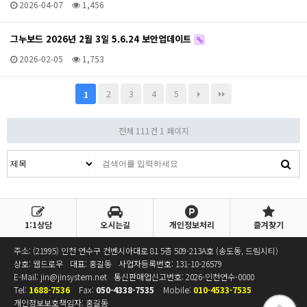
2026-04-07
1,456
그누보드 2026년 2월 3일 5.6.24 보안업데이트
2026-02-05
1,753
2
3
4
5
1
전체 111건
1 페이지
1:1상담
오시는길
개인정보처리
즐겨찾기
주소: (21995) 인천 연수구 컨벤시아대로 81 5층 509-213A호 (송도동, 드림시티)
상호: 웹드로우
대표: 홍길동
사업자등록번호:
131-10-26579
E-Mail:
jin@jinsystem.net
통신판매업신고번호: 2026-인천연수-0000
Tel:
1688-7536
Fax:
050-4338-7535
Mobile:
010-4533-7535
개인정보보호책임자: 홍길동