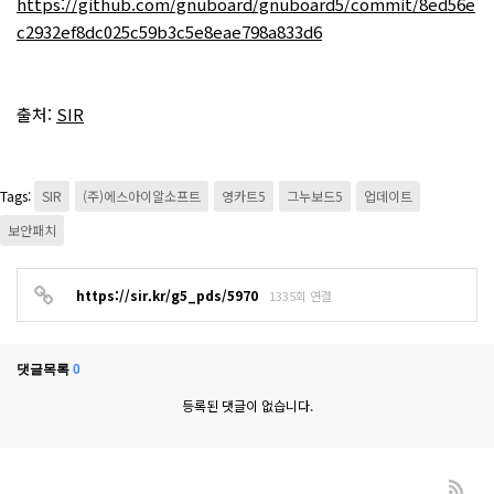
https://github.com/gnuboard/gnuboard5/commit/8ed56e
c2932ef8dc025c59b3c5e8eae798a833d6
출처:
SIR
Tags:
SIR
(주)에스아이알소프트
영카트5
그누보드5
업데이트
보안패치
https://sir.kr/g5_pds/5970
1335회 연결
댓글목록
0
등록된 댓글이 없습니다.