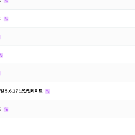
트
트
2일 5.6.17 보안업데이트
트