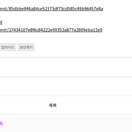
mmit/85dbbe946a84ce52173df73cd585c49b96457e8a
정
mit/27434107e8f6c84222e99352a877a2809eba12e9
업데이트
보안패치
제목