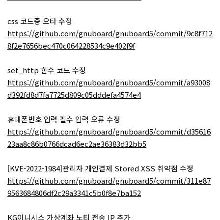
css 코드중 오타 수정
https://github.com/gnuboard/gnuboard5/commit/9c8f712
8f2e7656bec470c064228534c9e402f9f
set_http 함수 코드 수정
https://github.com/gnuboard/gnuboard5/commit/a93008
d392fd8d7fa7725d809c05dddefa4574e4
휴대폰번호 입력 필수 입력 오류 수정
https://github.com/gnuboard/gnuboard5/commit/d35616
23aa8c86b0766dcad6ec2ae36383d32bb5
[KVE-2022-1984]관리자 개인결제 Stored XSS 취약점 수정
https://github.com/gnuboard/gnuboard5/commit/311e87
9563684806df2c29a3341c5b0f8e7ba152
KG이니시스 가상계좌 노티 전송 IP 추가