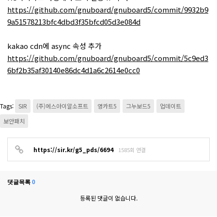
https://github.com/gnuboard/gnuboard5/commit/9932b9
9a51578213bfc4dbd3f35bfcd05d3e084d
kakao cdn에 async 속성 추가
https://github.com/gnuboard/gnuboard5/commit/5c9ed3
6bf2b35af30140e86dc4d1a6c2614e0cc0
Tags:
SIR
(주)에스아이알소프트
영카트5
그누보드5
업데이트
보안패치
https://sir.kr/g5_pds/6694
1585회 연결
댓글목록
0
등록된 댓글이 없습니다.