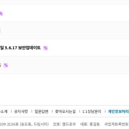
2일 5.6.17 보안업데이트
트
사소개
공지사항
질문답변
찾아오시는길
1:1상담문의
개인정보처리
509-213A호 (송도동, 드림시티)
상호: 웹드로우
대표: 홍길동
사업자등록번호