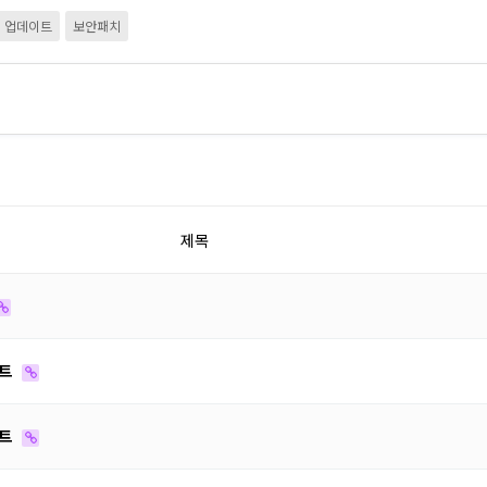
업데이트
보안패치
제목
이트
이트