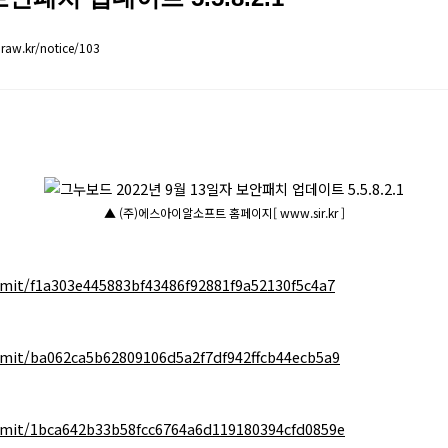
raw.kr/notice/103
▲ (주)에스아이알소프트 홈페이지[ www.sir.kr ]
mit/f1a303e445883bf43486f92881f9a52130f5c4a7
mit/ba062ca5b62809106d5a2f7df942ffcb44ecb5a9
mit/1bca642b33b58fcc6764a6d119180394cfd0859e