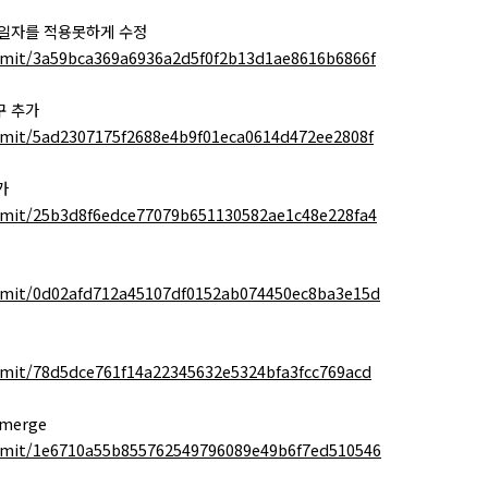
단일자를 적용못하게 수정
mit/3a59bca369a6936a2d5f0f2b13d1ae8616b6866f
구 추가
mit/5ad2307175f2688e4b9f01eca0614d472ee2808f
가
mit/25b3d8f6edce77079b651130582ae1c48e228fa4
mit/0d02afd712a45107df0152ab074450ec8ba3e15d
mit/78d5dce761f14a22345632e5324bfa3fcc769acd
merge
mmit/1e6710a55b855762549796089e49b6f7ed510546