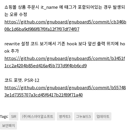
쇼핑몰 상품 주문시 it_name 에 태그가 포함되어있는 경우 발생되
는 오류 수정
https://github.com/gnuboard/gnuboard5/commit/cb346b
08c1d6ba9d986f87f0fa12f7f07df74f07
rewrite 설정 코드 보기에서 기존 hook 보다 앞선 출력 위치에 ho
ok 추가
https://github.com/gnuboard/gnuboard5/commit/b3451f
1cc2a4204b85ed416a45b737d9f4bb6cd9
코드 포맷. PSR-12
https://github.com/gnuboard/gnuboard5/commit/b55748
3e1d7355707a3cd45f6417b21f89f71a40
Tags:
SIR
(주)에스아이알소프트
영카트5
그누보드5
업데이트
보안패치