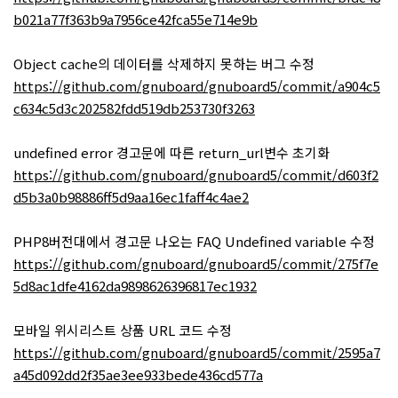
b021a77f363b9a7956ce42fca55e714e9b
Object cache의 데이터를 삭제하지 못하는 버그 수정
https://github.com/gnuboard/gnuboard5/commit/a904c5
c634c5d3c202582fdd519db253730f3263
undefined error 경고문에 따른 return_url변수 초기화
https://github.com/gnuboard/gnuboard5/commit/d603f2
d5b3a0b98886ff5d9aa16ec1faff4c4ae2
PHP8버전대에서 경고문 나오는 FAQ Undefined variable 수정
https://github.com/gnuboard/gnuboard5/commit/275f7e
5d8ac1dfe4162da9898626396817ec1932
모바일 위시리스트 상품 URL 코드 수정
https://github.com/gnuboard/gnuboard5/commit/2595a7
a45d092dd2f35ae3ee933bede436cd577a