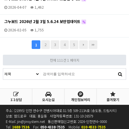
2026-04-07
1,462
그누보드 2026년 2월 3일 5.6.24 보안업데이트
2026-02-05
1,755
2
3
4
5
1
전체 111건
1 페이지
1:1상담
오시는길
개인정보처리
즐겨찾기
주소: (21995) 인천 연수구 컨벤시아대로 81 5층 509-213A호 (송도동, 드림시티)
상호: 웹드로우
대표: 홍길동
사업자등록번호:
131-10-26579
E-Mail:
jin@jinsystem.net
통신판매업신고번호: 2026-인천연수-0000
Tel:
1688-7536
Fax:
050-4338-7535
Mobile:
010-4533-7535