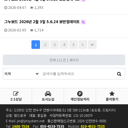
2026-04-07
1,395
그누보드 2026년 2월 3일 5.6.24 보안업데이트
2026-02-05
1,714
2
3
4
5
1
전체 111건
1 페이지
1:1상담
오시는길
개인정보처리
즐겨찾기
주소: (21995) 인천 연수구 컨벤시아대로 81 5층 509-213A호 (송도동, 드림시티)
상호: 웹드로우
대표: 홍길동
사업자등록번호:
131-10-26579
E-Mail:
jin@jinsystem.net
통신판매업신고번호: 2026-인천연수-0000
Tel:
1688-7536
Fax:
050-4338-7535
Mobile:
010-4533-7535