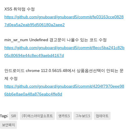
XSS 취약점 수정
https://github.com/gnuboard/gnuboard5/commit/fe03163cce0828
7d0ea5a2eab95d506180a2aee2
min_wr_num Undefined 경고문이 나올수 있는 코드 수정
https://github.com/gnuboard/gnuboard5/commit/8ecc5ba241c82b
05c80694e44c8ec49aebd4167d
안드로이드 chrome 112.0.5615.48에서 상품옵션선택이 안되는 문
제 수정
https://github.com/gnuboard/gnuboard5/commit/4204f7970eee98
6bb6e8ae0a48a876eabc4ffe8d
Tags:
SIR
(주)에스아이알소프트
영카트5
그누보드5
업데이트
보안패치