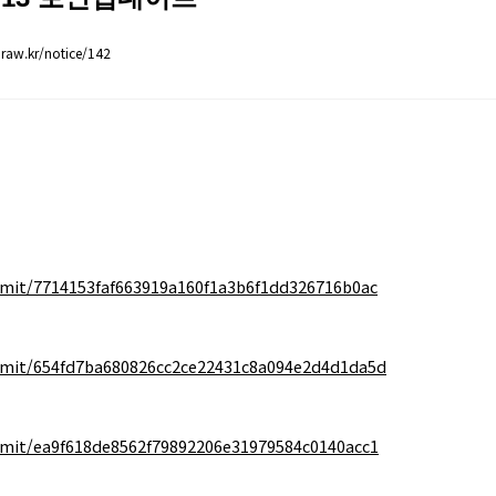
raw.kr/notice/142
mit/7714153faf663919a160f1a3b6f1dd326716b0ac
mit/654fd7ba680826cc2ce22431c8a094e2d4d1da5d
mit/ea9f618de8562f79892206e31979584c0140acc1