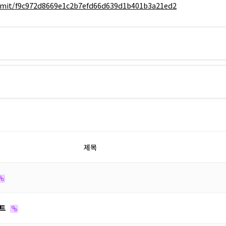
mmit/f9c972d8669e1c2b7efd66d639d1b401b3a21ed2
제목
이트