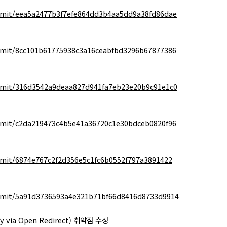
mit/eea5a2477b3f7efe864dd3b4aa5dd9a38fd86dae
mit/8cc101b61775938c3a16ceabfbd3296b67877386
mmit/316d3542a9deaa827d941fa7eb23e20b9c91e1c0
mit/c2da219473c4b5e41a36720c1e30bdceb0820f96
mit/6874e767c2f2d356e5c1fc6b0552f797a3891422
mmit/5a91d3736593a4e321b71bf66d8416d8733d9914
ify via Open Redirect) 취약점 수정