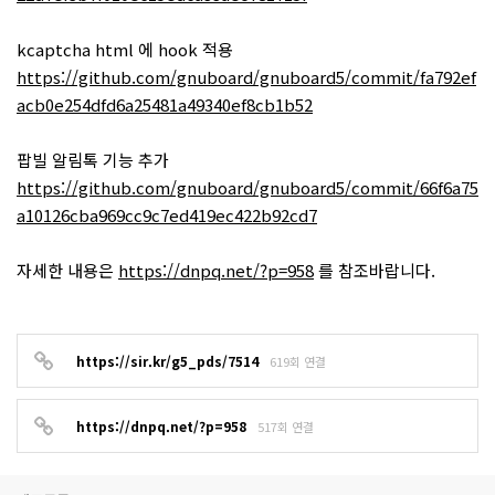
kcaptcha html 에 hook 적용
https://github.com/gnuboard/gnuboard5/commit/fa792ef
acb0e254dfd6a25481a49340ef8cb1b52
팝빌 알림톡 기능 추가
https://github.com/gnuboard/gnuboard5/commit/66f6a75
a10126cba969cc9c7ed419ec422b92cd7
자세한 내용은
https://dnpq.net/?p=958
를 참조바랍니다.
https://sir.kr/g5_pds/7514
619회 연결
https://dnpq.net/?p=958
517회 연결