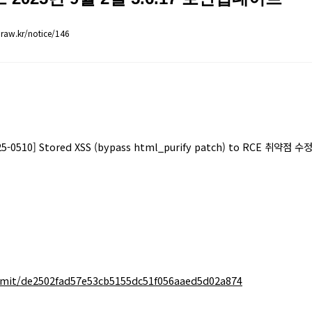
raw.kr/notice/146
5-0510] Stored XSS (bypass html_purify patch) to RC
mit/de2502fad57e53cb5155dc51f056aaed5d02a874