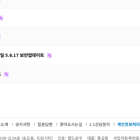
2일 5.6.17 보안업데이트
트
사소개
공지사항
질문답변
찾아오시는길
1:1상담문의
개인정보처리
509-213A호 (송도동, 드림시티)
상호: 웹드로우
대표: 홍길동
사업자등록번호