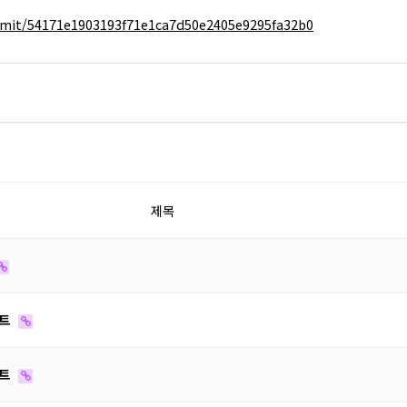
mit/54171e1903193f71e1ca7d50e2405e9295fa32b0
제목
이트
이트