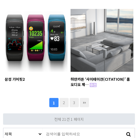
삼성 기어핏2
하만카돈 ‘사이테이션(CITATION)’ 홈
오디오 제…
2
3
1
전체 21건
1 페이지