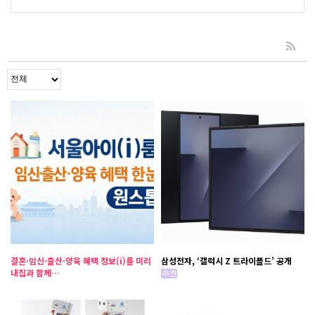
결혼·임신·출산·양육 혜택 정보(i)를 미리
삼성전자, ‘갤럭시 Z 트라이폴드’ 공개
내집과 함께…