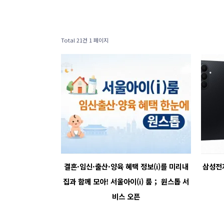
Total 21건
1 페이지
결혼·임신·출산·양육 혜택 정보(i)를 미리내
삼성전자
집과 함께 모아! 서울아이(i) 룸； 원스톱 서
비스 오픈