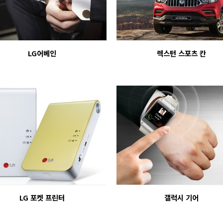
LG어베인
렉스턴 스포츠 칸
LG 포켓 프린터
갤럭시 기어