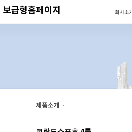
보급형홈페이지
회사소
제품소개
코란도스포츠 4륜