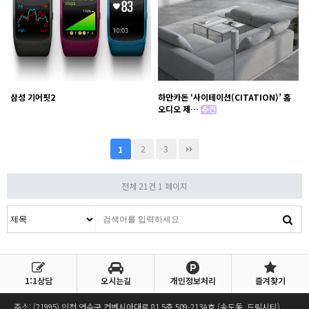
삼성 기어핏2
하만카돈 ‘사이테이션(CITATION)’ 홈
오디오 제…
2
3
1
전체 21건
1 페이지
1:1상담
오시는길
개인정보처리
즐겨찾기
주소: (21995) 인천 연수구 컨벤시아대로 81 5층 509-213A호 (송도동, 드림시티)